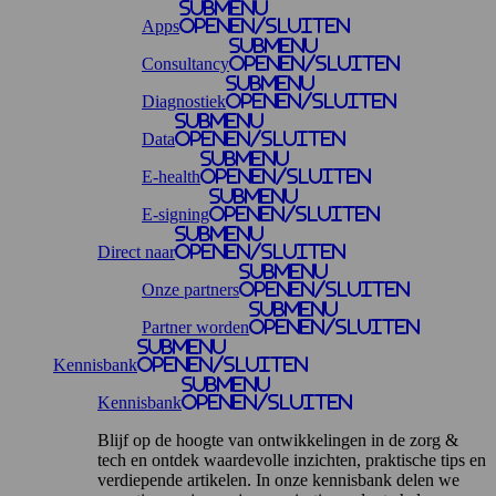
Submenu
Apps
openen/sluiten
Submenu
Consultancy
openen/sluiten
Submenu
Diagnostiek
openen/sluiten
Submenu
Data
openen/sluiten
Submenu
E-health
openen/sluiten
Submenu
E-signing
openen/sluiten
Submenu
Direct naar
openen/sluiten
Submenu
Onze partners
openen/sluiten
Submenu
Partner worden
openen/sluiten
Submenu
Kennisbank
openen/sluiten
Submenu
Kennisbank
openen/sluiten
Blijf op de hoogte van ontwikkelingen in de zorg &
tech en ontdek waardevolle inzichten, praktische tips en
verdiepende artikelen. In onze kennisbank delen we