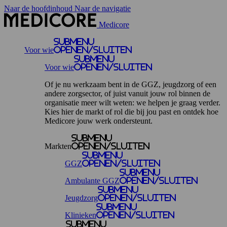
Naar de hoofdinhoud
Naar de navigatie
Medicore
Submenu
Voor wie
openen/sluiten
Submenu
Voor wie
openen/sluiten
Of je nu werkzaam bent in de GGZ, jeugdzorg of een
andere zorgsector, of juist vanuit jouw rol binnen de
organisatie meer wilt weten: we helpen je graag verder.
Kies hier de markt of rol die bij jou past en ontdek hoe
Medicore jouw werk ondersteunt.
Submenu
Markten
openen/sluiten
Submenu
GGZ
openen/sluiten
Submenu
Ambulante GGZ
openen/sluiten
Submenu
Jeugdzorg
openen/sluiten
Submenu
Klinieken
openen/sluiten
Submenu