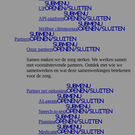
Submenu
UP
openen/sluiten
Submenu
API-platform
openen/sluiten
Submenu
Wellbee cliëntportaal
openen/sluiten
Submenu
Partners
openen/sluiten
Submenu
Onze partners
openen/sluiten
Samen maken we de zorg sterker. We werken samen
met vooruitstrevende partners. Ontdek met wie we
samenwerken en wat deze samenwerkingen betekenen
voor de zorg.
Submenu
Partner per oplossing
openen/sluiten
Submenu
AI-agents
openen/sluiten
Submenu
Speech-to-text
openen/sluiten
Submenu
Planning
openen/sluiten
Submenu
Medicatie
openen/sluiten