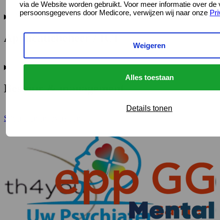
via de Website worden gebruikt. Voor meer informatie over de
persoonsgegevens door Medicore, verwijzen wij naar onze
Pri
Applicatiebeheer / ICT
Weigeren
Alles toestaan
Bestuur & management
Details tonen
Slider-element overslaan