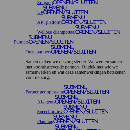
Zorgapp
openen/sluiten
Submenu
UP
openen/sluiten
Submenu
API-platform
openen/sluiten
Submenu
Wellbee cliëntportaal
openen/sluiten
Submenu
Partners
openen/sluiten
Submenu
Onze partners
openen/sluiten
Samen maken we de zorg sterker. We werken samen
met vooruitstrevende partners. Ontdek met wie we
samenwerken en wat deze samenwerkingen betekenen
voor de zorg.
Submenu
Partner per oplossing
openen/sluiten
Submenu
AI-agents
openen/sluiten
Submenu
Speech-to-text
openen/sluiten
Submenu
Planning
openen/sluiten
Submenu