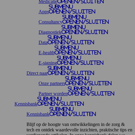
Medicatie
openen/sluiten
Submenu
Apps
openen/sluiten
Submenu
Consultancy
openen/sluiten
Submenu
Diagnostiek
openen/sluiten
Submenu
Data
openen/sluiten
Submenu
E-health
openen/sluiten
Submenu
E-signing
openen/sluiten
Submenu
Direct naar
openen/sluiten
Submenu
Onze partners
openen/sluiten
Submenu
Partner worden
openen/sluiten
Submenu
Kennisbank
openen/sluiten
Submenu
Kennisbank
openen/sluiten
Blijf op de hoogte van ontwikkelingen in de zorg &
tech en ontdek waardevolle inzichten, praktische tips en