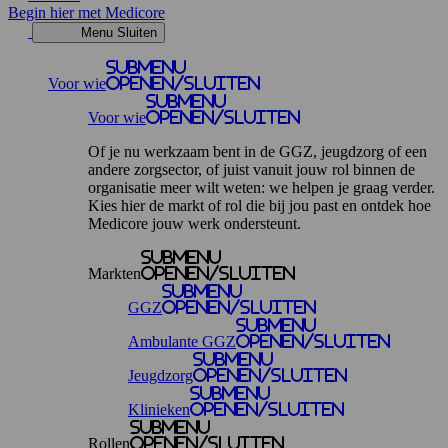
Begin hier met Medicore
Menu
Sluiten
Submenu
Voor wie
openen/sluiten
Submenu
Voor wie
openen/sluiten
Of je nu werkzaam bent in de GGZ, jeugdzorg of een
andere zorgsector, of juist vanuit jouw rol binnen de
organisatie meer wilt weten: we helpen je graag verder.
Kies hier de markt of rol die bij jou past en ontdek hoe
Medicore jouw werk ondersteunt.
Submenu
Markten
openen/sluiten
Submenu
GGZ
openen/sluiten
Submenu
Ambulante GGZ
openen/sluiten
Submenu
Jeugdzorg
openen/sluiten
Submenu
Klinieken
openen/sluiten
Submenu
Rollen
openen/sluiten