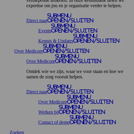
verdiepende artikelen. In onze kennisbank delen we
expertise om jou en je organisatie verder te helpen.
Submenu
Direct naar
openen/sluiten
Submenu
Events
openen/sluiten
Submenu
Kennis & Updates
openen/sluiten
Submenu
Over Medicore
openen/sluiten
Submenu
Over Medicore
openen/sluiten
Ontdek wie we zijn, waar we voor staan en hoe we
samen de zorg vooruit helpen.
Submenu
Direct naar
openen/sluiten
Submenu
Over Medicore
openen/sluiten
Submenu
Werken bij
openen/sluiten
Submenu
Contact of demo
openen/sluiten
Zoeken