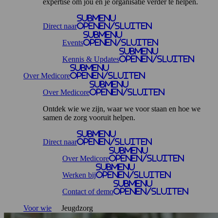
expertise om jou en je organisatie verder te helpen.
Submenu
Direct naar
openen/sluiten
Submenu
Events
openen/sluiten
Submenu
Kennis & Updates
openen/sluiten
Submenu
Over Medicore
openen/sluiten
Submenu
Over Medicore
openen/sluiten
Ontdek wie we zijn, waar we voor staan en hoe we
samen de zorg vooruit helpen.
Submenu
Direct naar
openen/sluiten
Submenu
Over Medicore
openen/sluiten
Submenu
Werken bij
openen/sluiten
Submenu
Contact of demo
openen/sluiten
Voor wie
Jeugdzorg