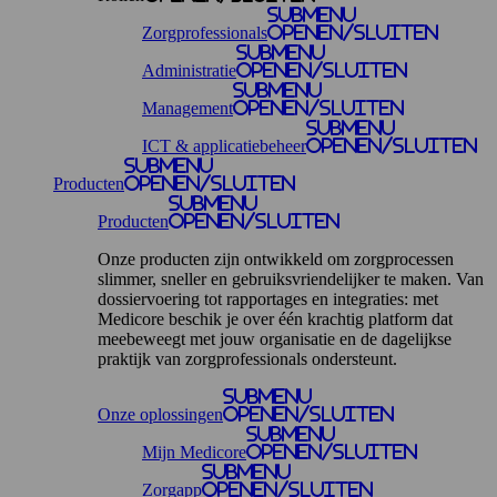
Submenu
Zorgprofessionals
openen/sluiten
Submenu
Administratie
openen/sluiten
Submenu
Management
openen/sluiten
Submenu
ICT & applicatiebeheer
openen/sluiten
Submenu
Producten
openen/sluiten
Submenu
Producten
openen/sluiten
Onze producten zijn ontwikkeld om zorgprocessen
slimmer, sneller en gebruiksvriendelijker te maken. Van
dossiervoering tot rapportages en integraties: met
Medicore beschik je over één krachtig platform dat
meebeweegt met jouw organisatie en de dagelijkse
praktijk van zorgprofessionals ondersteunt.
Submenu
Onze oplossingen
openen/sluiten
Submenu
Mijn Medicore
openen/sluiten
Submenu
Zorgapp
openen/sluiten