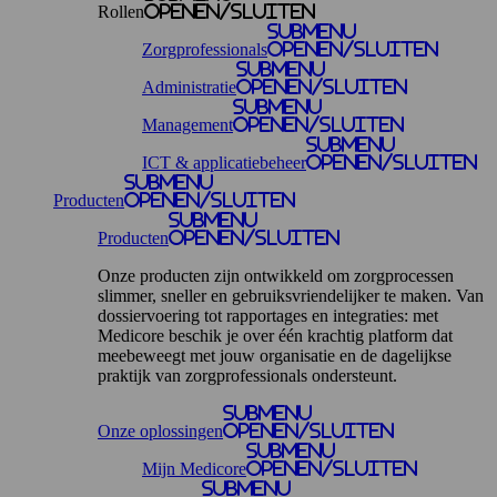
Rollen
openen/sluiten
Submenu
Zorgprofessionals
openen/sluiten
Submenu
Administratie
openen/sluiten
Submenu
Management
openen/sluiten
Submenu
ICT & applicatiebeheer
openen/sluiten
Submenu
Producten
openen/sluiten
Submenu
Producten
openen/sluiten
Onze producten zijn ontwikkeld om zorgprocessen
slimmer, sneller en gebruiksvriendelijker te maken. Van
dossiervoering tot rapportages en integraties: met
Medicore beschik je over één krachtig platform dat
meebeweegt met jouw organisatie en de dagelijkse
praktijk van zorgprofessionals ondersteunt.
Submenu
Onze oplossingen
openen/sluiten
Submenu
Mijn Medicore
openen/sluiten
Submenu