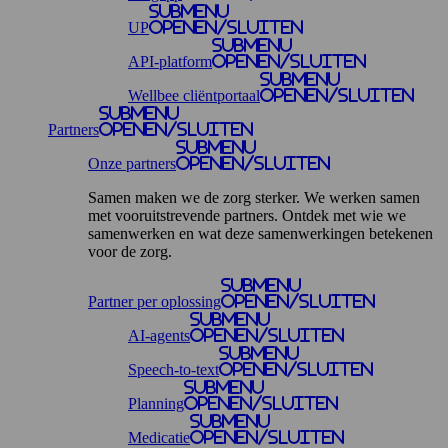
Submenu
UP
openen/sluiten
Submenu
API-platform
openen/sluiten
Submenu
Wellbee cliëntportaal
openen/sluiten
Submenu
Partners
openen/sluiten
Submenu
Onze partners
openen/sluiten
Samen maken we de zorg sterker. We werken samen
met vooruitstrevende partners. Ontdek met wie we
samenwerken en wat deze samenwerkingen betekenen
voor de zorg.
Submenu
Partner per oplossing
openen/sluiten
Submenu
AI-agents
openen/sluiten
Submenu
Speech-to-text
openen/sluiten
Submenu
Planning
openen/sluiten
Submenu
Medicatie
openen/sluiten