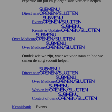
expertise om jou en je organisatie verder te helpen.
Submenu
Direct naar
openen/sluiten
Submenu
Events
openen/sluiten
Submenu
Kennis & Updates
openen/sluiten
Submenu
Over Medicore
openen/sluiten
Submenu
Over Medicore
openen/sluiten
Ontdek wie we zijn, waar we voor staan en hoe we
samen de zorg vooruit helpen.
Submenu
Direct naar
openen/sluiten
Submenu
Over Medicore
openen/sluiten
Submenu
Werken bij
openen/sluiten
Submenu
Contact of demo
openen/sluiten
Kennisbank
Events