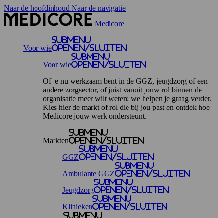
Naar de hoofdinhoud
Naar de navigatie
Medicore
Submenu
Voor wie
openen/sluiten
Submenu
Voor wie
openen/sluiten
Of je nu werkzaam bent in de GGZ, jeugdzorg of een
andere zorgsector, of juist vanuit jouw rol binnen de
organisatie meer wilt weten: we helpen je graag verder.
Kies hier de markt of rol die bij jou past en ontdek hoe
Medicore jouw werk ondersteunt.
Submenu
Markten
openen/sluiten
Submenu
GGZ
openen/sluiten
Submenu
Ambulante GGZ
openen/sluiten
Submenu
Jeugdzorg
openen/sluiten
Submenu
Klinieken
openen/sluiten
Submenu