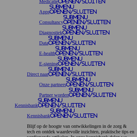
Medicatie
openen/sluiten
Submenu
Apps
openen/sluiten
Submenu
Consultancy
openen/sluiten
Submenu
Diagnostiek
openen/sluiten
Submenu
Data
openen/sluiten
Submenu
E-health
openen/sluiten
Submenu
E-signing
openen/sluiten
Submenu
Direct naar
openen/sluiten
Submenu
Onze partners
openen/sluiten
Submenu
Partner worden
openen/sluiten
Submenu
Kennisbank
openen/sluiten
Submenu
Kennisbank
openen/sluiten
Blijf op de hoogte van ontwikkelingen in de zorg &
tech en ontdek waardevolle inzichten, praktische tips en