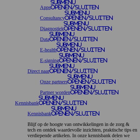
Submenu
Apps
openen/sluiten
Submenu
Consultancy
openen/sluiten
Submenu
Diagnostiek
openen/sluiten
Submenu
Data
openen/sluiten
Submenu
E-health
openen/sluiten
Submenu
E-signing
openen/sluiten
Submenu
Direct naar
openen/sluiten
Submenu
Onze partners
openen/sluiten
Submenu
Partner worden
openen/sluiten
Submenu
Kennisbank
openen/sluiten
Submenu
Kennisbank
openen/sluiten
Blijf op de hoogte van ontwikkelingen in de zorg &
tech en ontdek waardevolle inzichten, praktische tips en
verdiepende artikelen. In onze kennisbank delen we