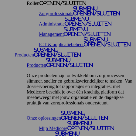
Rollen
openen/sluiten
Submenu
Zorgprofessionals
openen/sluiten
Submenu
Administratie
openen/sluiten
Submenu
Management
openen/sluiten
Submenu
ICT & applicatiebeheer
openen/sluiten
Submenu
Producten
openen/sluiten
Submenu
Producten
openen/sluiten
Onze producten zijn ontwikkeld om zorgprocessen
slimmer, sneller en gebruiksvriendelijker te maken. Van
dossiervoering tot rapportages en integraties: met
Medicore beschik je over één krachtig platform dat
meebeweegt met jouw organisatie en de dagelijkse
praktijk van zorgprofessionals ondersteunt.
Submenu
Onze oplossingen
openen/sluiten
Submenu
Mijn Medicore
openen/sluiten
Submenu