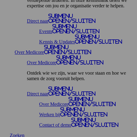
verdiepende artikelen. In onze kennisbank delen we
expertise om jou en je organisatie verder te helpen.
Submenu
Direct naar
openen/sluiten
Submenu
Events
openen/sluiten
Submenu
Kennis & Updates
openen/sluiten
Submenu
Over Medicore
openen/sluiten
Submenu
Over Medicore
openen/sluiten
Ontdek wie we zijn, waar we voor staan en hoe we
samen de zorg vooruit helpen.
Submenu
Direct naar
openen/sluiten
Submenu
Over Medicore
openen/sluiten
Submenu
Werken bij
openen/sluiten
Submenu
Contact of demo
openen/sluiten
Zoeken