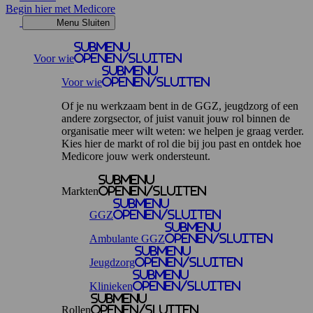
Begin hier met Medicore
Menu
Sluiten
Submenu
Voor wie
openen/sluiten
Submenu
Voor wie
openen/sluiten
Of je nu werkzaam bent in de GGZ, jeugdzorg of een
andere zorgsector, of juist vanuit jouw rol binnen de
organisatie meer wilt weten: we helpen je graag verder.
Kies hier de markt of rol die bij jou past en ontdek hoe
Medicore jouw werk ondersteunt.
Submenu
Markten
openen/sluiten
Submenu
GGZ
openen/sluiten
Submenu
Ambulante GGZ
openen/sluiten
Submenu
Jeugdzorg
openen/sluiten
Submenu
Klinieken
openen/sluiten
Submenu
Rollen
openen/sluiten