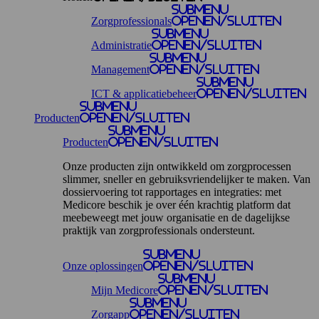
Submenu
Zorgprofessionals
openen/sluiten
Submenu
Administratie
openen/sluiten
Submenu
Management
openen/sluiten
Submenu
ICT & applicatiebeheer
openen/sluiten
Submenu
Producten
openen/sluiten
Submenu
Producten
openen/sluiten
Onze producten zijn ontwikkeld om zorgprocessen
slimmer, sneller en gebruiksvriendelijker te maken. Van
dossiervoering tot rapportages en integraties: met
Medicore beschik je over één krachtig platform dat
meebeweegt met jouw organisatie en de dagelijkse
praktijk van zorgprofessionals ondersteunt.
Submenu
Onze oplossingen
openen/sluiten
Submenu
Mijn Medicore
openen/sluiten
Submenu
Zorgapp
openen/sluiten