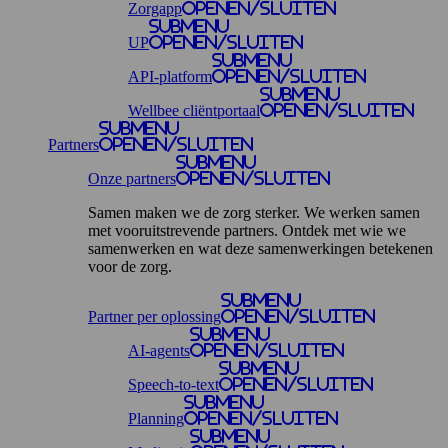
Zorgapp
openen/sluiten
Submenu
UP
openen/sluiten
Submenu
API-platform
openen/sluiten
Submenu
Wellbee cliëntportaal
openen/sluiten
Submenu
Partners
openen/sluiten
Submenu
Onze partners
openen/sluiten
Samen maken we de zorg sterker. We werken samen
met vooruitstrevende partners. Ontdek met wie we
samenwerken en wat deze samenwerkingen betekenen
voor de zorg.
Submenu
Partner per oplossing
openen/sluiten
Submenu
AI-agents
openen/sluiten
Submenu
Speech-to-text
openen/sluiten
Submenu
Planning
openen/sluiten
Submenu