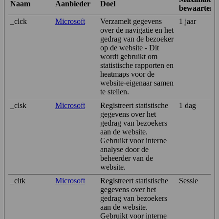
Naam
Aanbieder
Doel
bewaarterm
_clck
Microsoft
Verzamelt gegevens
1 jaar
over de navigatie en het
gedrag van de bezoeker
op de website - Dit
wordt gebruikt om
statistische rapporten en
heatmaps voor de
website-eigenaar samen
te stellen.
_clsk
Microsoft
Registreert statistische
1 dag
gegevens over het
gedrag van bezoekers
aan de website.
Gebruikt voor interne
analyse door de
beheerder van de
website.
_cltk
Microsoft
Registreert statistische
Sessie
gegevens over het
gedrag van bezoekers
aan de website.
Gebruikt voor interne