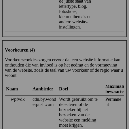
de juiste staat van
lettertype, blog,
fotoslides,
kleurenthema's en
andere website-
instellingen.
Voorkeuren (4)
Voorkeurscookies zorgen ervoor dat een website informatie kan
onthouden die van invloed is op het gedrag en de vormgeving
van de website, zoals de taal van uw voorkeur of de regio waar u
woont.
Maximale
Naam
Aanbieder
Doel
bewaarterm
__wpfvdk
cdn.by.wond
Wordt gebruikt om te
Permane
erpush.com
detecteren of de
nt
bezoeker bij het
bezoeken van de
website een melding
moet krijgen.