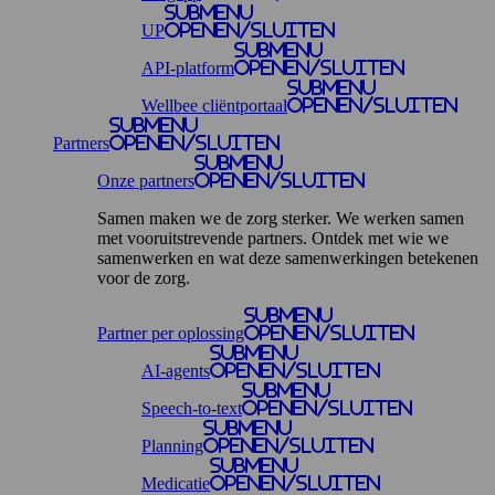
Submenu
UP
openen/sluiten
Submenu
API-platform
openen/sluiten
Submenu
Wellbee cliëntportaal
openen/sluiten
Submenu
Partners
openen/sluiten
Submenu
Onze partners
openen/sluiten
Samen maken we de zorg sterker. We werken samen
met vooruitstrevende partners. Ontdek met wie we
samenwerken en wat deze samenwerkingen betekenen
voor de zorg.
Submenu
Partner per oplossing
openen/sluiten
Submenu
AI-agents
openen/sluiten
Submenu
Speech-to-text
openen/sluiten
Submenu
Planning
openen/sluiten
Submenu
Medicatie
openen/sluiten