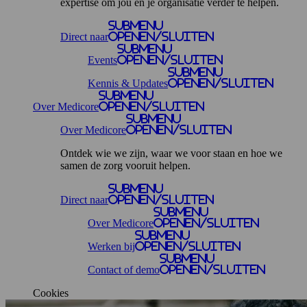
expertise om jou en je organisatie verder te helpen.
Submenu
Direct naar
openen/sluiten
Submenu
Events
openen/sluiten
Submenu
Kennis & Updates
openen/sluiten
Submenu
Over Medicore
openen/sluiten
Submenu
Over Medicore
openen/sluiten
Ontdek wie we zijn, waar we voor staan en hoe we
samen de zorg vooruit helpen.
Submenu
Direct naar
openen/sluiten
Submenu
Over Medicore
openen/sluiten
Submenu
Werken bij
openen/sluiten
Submenu
Contact of demo
openen/sluiten
Cookies