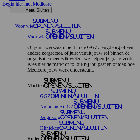
Begin hier met Medicore
Menu
Sluiten
Submenu
Voor wie
openen/sluiten
Submenu
Voor wie
openen/sluiten
Of je nu werkzaam bent in de GGZ, jeugdzorg of een
andere zorgsector, of juist vanuit jouw rol binnen de
organisatie meer wilt weten: we helpen je graag verder.
Kies hier de markt of rol die bij jou past en ontdek hoe
Medicore jouw werk ondersteunt.
Submenu
Markten
openen/sluiten
Submenu
GGZ
openen/sluiten
Submenu
Ambulante GGZ
openen/sluiten
Submenu
Jeugdzorg
openen/sluiten
Submenu
Klinieken
openen/sluiten
Submenu
Rollen
openen/sluiten