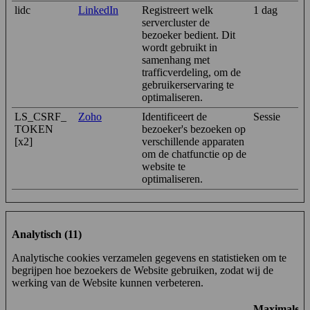
lidc
LinkedIn
Registreert welk
1 dag
servercluster de
bezoeker bedient. Dit
wordt gebruikt in
samenhang met
trafficverdeling, om de
gebruikerservaring te
optimaliseren.
LS_CSRF_
Zoho
Identificeert de
Sessie
TOKEN
bezoeker's bezoeken op
[x2]
verschillende apparaten
om de chatfunctie op de
website te
optimaliseren.
Analytisch (11)
Analytische cookies verzamelen gegevens en statistieken om te
begrijpen hoe bezoekers de Website gebruiken, zodat wij de
werking van de Website kunnen verbeteren.
Maximale