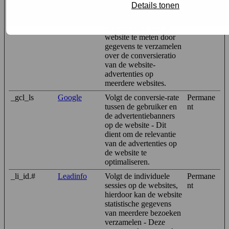
_gcl_au
Google
Wordt gebruikt om de
3
Details tonen
efficiëntie van de
maanden
advertentie-
inspanningen van de
website te meten door
gegevens te verzamelen
over de conversieratio
van de website-
advertenties op
meerdere websites.
_gcl_ls
Google
Volgt de conversie-rate
Permane
tussen de gebruiker en
nt
de advertentiebanners
op de website - Dit
dient om de relevantie
van de advertenties op
de website te
optimaliseren.
_li_id.#
Leadinfo
Volgt de individuele
Permane
sessies op de websites,
nt
hierdoor kan de website
statistische gegevens
van meerdere bezoeken
verzamelen - Deze