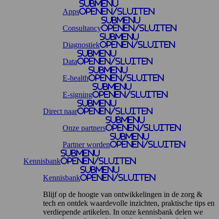
Submenu
Apps
openen/sluiten
Submenu
Consultancy
openen/sluiten
Submenu
Diagnostiek
openen/sluiten
Submenu
Data
openen/sluiten
Submenu
E-health
openen/sluiten
Submenu
E-signing
openen/sluiten
Submenu
Direct naar
openen/sluiten
Submenu
Onze partners
openen/sluiten
Submenu
Partner worden
openen/sluiten
Submenu
Kennisbank
openen/sluiten
Submenu
Kennisbank
openen/sluiten
Blijf op de hoogte van ontwikkelingen in de zorg &
tech en ontdek waardevolle inzichten, praktische tips en
verdiepende artikelen. In onze kennisbank delen we