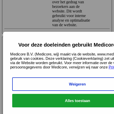
over het gedrag van
bezoekers aan de
website. Dit wordt
gebruikt voor interne
analyse en optimalisatie
van de website.
Voor deze doeleinden gebruikt Medicor
Marketing (18)
Marketing cookies worden gebruikt om bezoekers te volgen,
Medicore B.V. (Medicore, wij) maakt via de website, www.medi
gebruik van cookies. Deze verklaring (Cookieverklaring) zet u
zodat wij bijvoorbeeld relevantere advertenties kunnen tonen aan
via de Website worden gebruikt. Voor meer informatie over de
individuele bezoekers.
persoonsgegevens door Medicore, verwijzen wij naar onze
Pri
Maximale
Naam
Aanbieder
Doel
bewaarterm
Weigeren
_fbp
Meta
Gebruikt door
3
Platforms,
Facebook om een reeks
maanden
Inc.
advertentieproducten te
leveren, zoals realtime
Alles toestaan
bieden van externe
adverteerders.