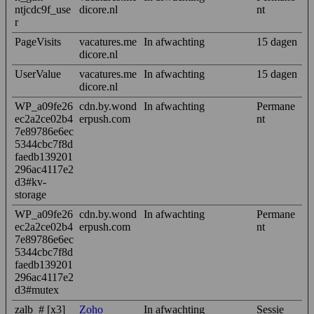
ntjcdc9f_use
dicore.nl
nt
r
PageVisits
vacatures.me
In afwachting
15 dagen
dicore.nl
UserValue
vacatures.me
In afwachting
15 dagen
dicore.nl
WP_a09fe26
cdn.by.wond
In afwachting
Permane
ec2a2ce02b4
erpush.com
nt
7e89786e6ec
5344cbc7f8d
faedb139201
296ac4117e2
d3#kv-
storage
WP_a09fe26
cdn.by.wond
In afwachting
Permane
ec2a2ce02b4
erpush.com
nt
7e89786e6ec
5344cbc7f8d
faedb139201
296ac4117e2
d3#mutex
zalb_# [x3]
Zoho
In afwachting
Sessie