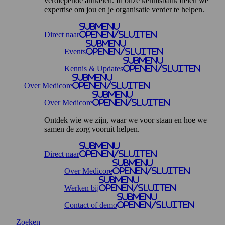
verdiepende artikelen. In onze kennisbank delen we
expertise om jou en je organisatie verder te helpen.
Submenu
Direct naar
openen/sluiten
Submenu
Events
openen/sluiten
Submenu
Kennis & Updates
openen/sluiten
Submenu
Over Medicore
openen/sluiten
Submenu
Over Medicore
openen/sluiten
Ontdek wie we zijn, waar we voor staan en hoe we
samen de zorg vooruit helpen.
Submenu
Direct naar
openen/sluiten
Submenu
Over Medicore
openen/sluiten
Submenu
Werken bij
openen/sluiten
Submenu
Contact of demo
openen/sluiten
Zoeken