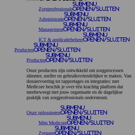
Submenu
Zorgprofessionals
openen/sluiten
Submenu
Administratie
openen/sluiten
Submenu
Management
openen/sluiten
Submenu
ICT & applicatiebeheer
openen/sluiten
Submenu
Producten
openen/sluiten
Submenu
Producten
openen/sluiten
Onze producten zijn ontwikkeld om zorgprocessen
slimmer, sneller en gebruiksvriendelijker te maken. Van
dossiervoering tot rapportages en integraties: met
Medicore beschik je over één krachtig platform dat
meebeweegt met jouw organisatie en de dagelijkse
praktijk van zorgprofessionals ondersteunt.
Submenu
Onze oplossingen
openen/sluiten
Submenu
Mijn Medicore
openen/sluiten
Submenu
Zorgapp
openen/sluiten