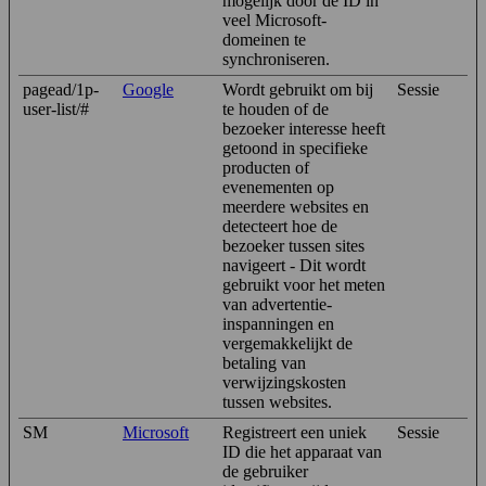
mogelijk door de ID in
veel Microsoft-
domeinen te
synchroniseren.
pagead/1p-
Google
Wordt gebruikt om bij
Sessie
user-list/#
te houden of de
bezoeker interesse heeft
getoond in specifieke
producten of
evenementen op
meerdere websites en
detecteert hoe de
bezoeker tussen sites
navigeert - Dit wordt
gebruikt voor het meten
van advertentie-
inspanningen en
vergemakkelijkt de
betaling van
verwijzingskosten
tussen websites.
SM
Microsoft
Registreert een uniek
Sessie
ID die het apparaat van
de gebruiker