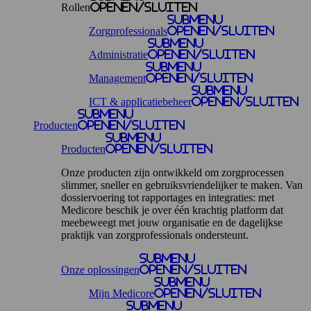
Rollen
openen/sluiten
Submenu
Zorgprofessionals
openen/sluiten
Submenu
Administratie
openen/sluiten
Submenu
Management
openen/sluiten
Submenu
ICT & applicatiebeheer
openen/sluiten
Submenu
Producten
openen/sluiten
Submenu
Producten
openen/sluiten
Onze producten zijn ontwikkeld om zorgprocessen
slimmer, sneller en gebruiksvriendelijker te maken. Van
dossiervoering tot rapportages en integraties: met
Medicore beschik je over één krachtig platform dat
meebeweegt met jouw organisatie en de dagelijkse
praktijk van zorgprofessionals ondersteunt.
Submenu
Onze oplossingen
openen/sluiten
Submenu
Mijn Medicore
openen/sluiten
Submenu