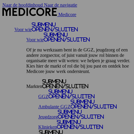
Naar de hoofdinhoud
Naar de navigatie
Medicore
Submenu
Voor wie
openen/sluiten
Submenu
Voor wie
openen/sluiten
Of je nu werkzaam bent in de GGZ, jeugdzorg of een
andere zorgsector, of juist vanuit jouw rol binnen de
organisatie meer wilt weten: we helpen je graag verder.
Kies hier de markt of rol die bij jou past en ontdek hoe
Medicore jouw werk ondersteunt.
Submenu
Markten
openen/sluiten
Submenu
GGZ
openen/sluiten
Submenu
Ambulante GGZ
openen/sluiten
Submenu
Jeugdzorg
openen/sluiten
Submenu
Klinieken
openen/sluiten
Submenu