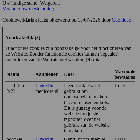
Uw huidige stand: Weigeren.
Verander uw toestemming
Cookieverklaring laatst bijgewerkt op 13/07/2026 door
Cookiebot
:
Noodzakelijk (8)
Functionele cookies zijn noodzakelijk voor het functioneren van
de Website. Zonder functionele cookies kunnen bepaalde
onderdelen van de Website niet worden gebruikt.
Maximale
Naam
Aanbieder
Doel
bewaarterm
__cf_bm
LinkedIn
Deze cookie wordt
1 dag
[x2]
medicore.nl
gebruikt om
onderscheid te maken
tussen mensen en bots.
Dit is gunstig voor de
website om juiste
rapporten over het
gebruik van de website
te maken.
bcookie
LinkedIn
Gebruikt om spam te
1 jaar