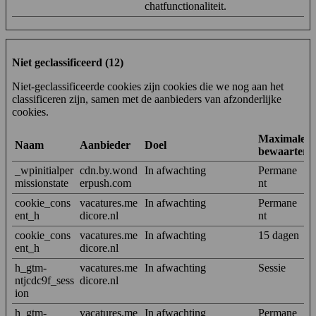
chatfunctionaliteit.
Niet geclassificeerd (12)
Niet-geclassificeerde cookies zijn cookies die we nog aan het
classificeren zijn, samen met de aanbieders van afzonderlijke
cookies.
Maximale
Naam
Aanbieder
Doel
bewaarterm
_wpinitialper
cdn.by.wond
In afwachting
Permane
missionstate
erpush.com
nt
cookie_cons
vacatures.me
In afwachting
Permane
ent_h
dicore.nl
nt
cookie_cons
vacatures.me
In afwachting
15 dagen
ent_h
dicore.nl
h_gtm-
vacatures.me
In afwachting
Sessie
ntjcdc9f_sess
dicore.nl
ion
h_gtm-
vacatures.me
In afwachting
Permane