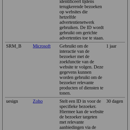
identificeert tijdens
terugkerende bezoeken
op websites die
hetzelfde
advertentienetwerk
gebruiken. De ID wordt
gebruikt om gerichte
advertenties toe te staan.
SRM_B
Microsoft
Gebruikt om de
1 jaar
interactie van de
bezoeker met de
zoekfunctie van de
website te volgen. Deze
gegevens kunnen
worden gebruikt om de
bezoeker relevante
producten of diensten te
tonen.
uesign
Zoho
Stelt een ID in voor de
30 dagen
specifieke bezoeker.
Hiermee kan de website
de bezoeker targeten
met relevante
aanbiedingen via de