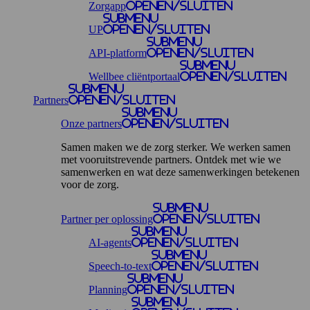
Zorgapp
openen/sluiten
Submenu
UP
openen/sluiten
Submenu
API-platform
openen/sluiten
Submenu
Wellbee cliëntportaal
openen/sluiten
Submenu
Partners
openen/sluiten
Submenu
Onze partners
openen/sluiten
Samen maken we de zorg sterker. We werken samen
met vooruitstrevende partners. Ontdek met wie we
samenwerken en wat deze samenwerkingen betekenen
voor de zorg.
Submenu
Partner per oplossing
openen/sluiten
Submenu
AI-agents
openen/sluiten
Submenu
Speech-to-text
openen/sluiten
Submenu
Planning
openen/sluiten
Submenu