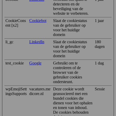
detecteren en de
beveiliging van de
website te verbeteren.
CookieCons
Cookiebot
Slaat de cookiestatus
1 jaar
ent [x2]
van de gebruiker op
voor het huidige
domein
li_gc
LinkedIn
Slaat de cookiestatus
180
van de gebruiker op
dagen
voor het huidige
domein
test_cookie
Google
Gebruikt om te
1 dag
controleren of de
browser van de
gebruiker cookies
ondersteunt.
wpEmojiSett
vacatures.me
Deze cookie wordt
Sessie
ingsSupports
dicore.nl
geassocieerd met een
bundel cookies die
dienen voor het ophalen
en tonen van inhoud.
De cookies behouden