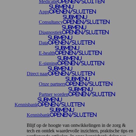
Medicatie
openen/sluiten
Submenu
Apps
openen/sluiten
Submenu
Consultancy
openen/sluiten
Submenu
Diagnostiek
openen/sluiten
Submenu
Data
openen/sluiten
Submenu
E-health
openen/sluiten
Submenu
E-signing
openen/sluiten
Submenu
Direct naar
openen/sluiten
Submenu
Onze partners
openen/sluiten
Submenu
Partner worden
openen/sluiten
Submenu
Kennisbank
openen/sluiten
Submenu
Kennisbank
openen/sluiten
Blijf op de hoogte van ontwikkelingen in de zorg &
tech en ontdek waardevolle inzichten, praktische tips en