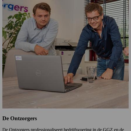
Q
s
z
a
L
De Ontzorgers
De Ontzorgers professionaliseert bedrijfsvoering in de GGZ en de