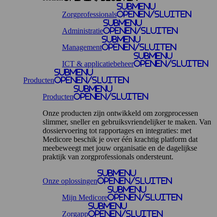
Submenu
Zorgprofessionals
openen/sluiten
Submenu
Administratie
openen/sluiten
Submenu
Management
openen/sluiten
Submenu
ICT & applicatiebeheer
openen/sluiten
Submenu
Producten
openen/sluiten
Submenu
Producten
openen/sluiten
Onze producten zijn ontwikkeld om zorgprocessen
slimmer, sneller en gebruiksvriendelijker te maken. Van
dossiervoering tot rapportages en integraties: met
Medicore beschik je over één krachtig platform dat
meebeweegt met jouw organisatie en de dagelijkse
praktijk van zorgprofessionals ondersteunt.
Submenu
Onze oplossingen
openen/sluiten
Submenu
Mijn Medicore
openen/sluiten
Submenu
Zorgapp
openen/sluiten