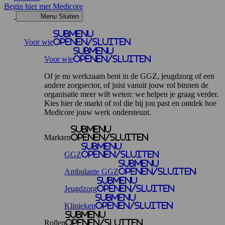
Begin hier met Medicore
Menu
Sluiten
Submenu
Voor wie
openen/sluiten
Submenu
Voor wie
openen/sluiten
Of je nu werkzaam bent in de GGZ, jeugdzorg of een
andere zorgsector, of juist vanuit jouw rol binnen de
organisatie meer wilt weten: we helpen je graag verder.
Kies hier de markt of rol die bij jou past en ontdek hoe
Medicore jouw werk ondersteunt.
Submenu
Markten
openen/sluiten
Submenu
GGZ
openen/sluiten
Submenu
Ambulante GGZ
openen/sluiten
Submenu
Jeugdzorg
openen/sluiten
Submenu
Klinieken
openen/sluiten
Submenu
Rollen
openen/sluiten