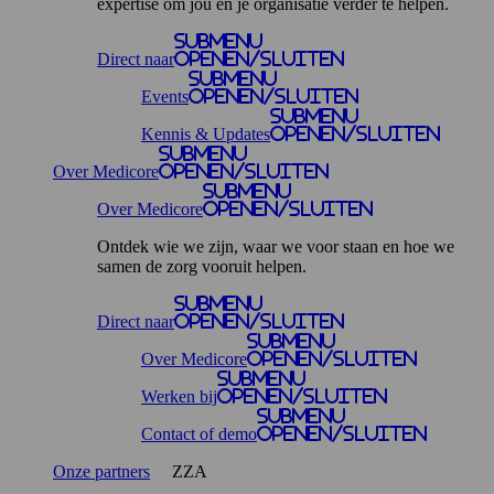
expertise om jou en je organisatie verder te helpen.
Submenu
Direct naar
openen/sluiten
Submenu
Events
openen/sluiten
Submenu
Kennis & Updates
openen/sluiten
Submenu
Over Medicore
openen/sluiten
Submenu
Over Medicore
openen/sluiten
Ontdek wie we zijn, waar we voor staan en hoe we
samen de zorg vooruit helpen.
Submenu
Direct naar
openen/sluiten
Submenu
Over Medicore
openen/sluiten
Submenu
Werken bij
openen/sluiten
Submenu
Contact of demo
openen/sluiten
Onze partners
ZZA