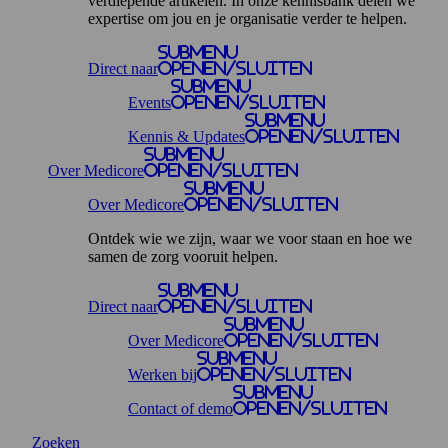
verdiepende artikelen. In onze kennisbank delen we
expertise om jou en je organisatie verder te helpen.
Submenu
Direct naar
openen/sluiten
Submenu
Events
openen/sluiten
Submenu
Kennis & Updates
openen/sluiten
Submenu
Over Medicore
openen/sluiten
Submenu
Over Medicore
openen/sluiten
Ontdek wie we zijn, waar we voor staan en hoe we
samen de zorg vooruit helpen.
Submenu
Direct naar
openen/sluiten
Submenu
Over Medicore
openen/sluiten
Submenu
Werken bij
openen/sluiten
Submenu
Contact of demo
openen/sluiten
Zoeken