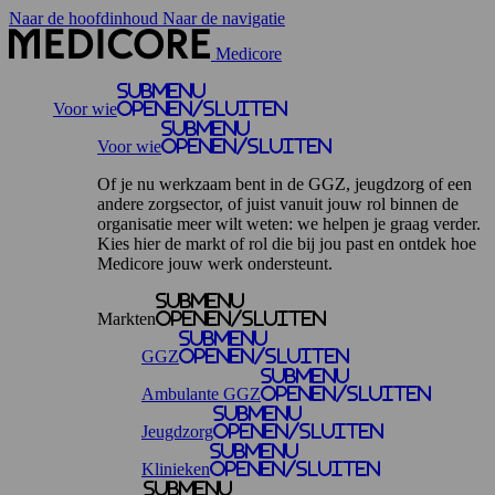
Naar de hoofdinhoud
Naar de navigatie
Medicore
Submenu
Voor wie
openen/sluiten
Submenu
Voor wie
openen/sluiten
Of je nu werkzaam bent in de GGZ, jeugdzorg of een
andere zorgsector, of juist vanuit jouw rol binnen de
organisatie meer wilt weten: we helpen je graag verder.
Kies hier de markt of rol die bij jou past en ontdek hoe
Medicore jouw werk ondersteunt.
Submenu
Markten
openen/sluiten
Submenu
GGZ
openen/sluiten
Submenu
Ambulante GGZ
openen/sluiten
Submenu
Jeugdzorg
openen/sluiten
Submenu
Klinieken
openen/sluiten
Submenu