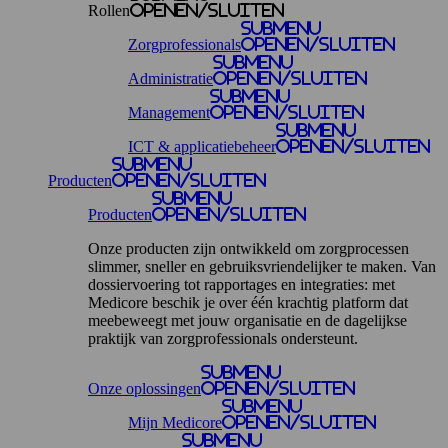
Rollen
openen/sluiten
Submenu
Zorgprofessionals
openen/sluiten
Submenu
Administratie
openen/sluiten
Submenu
Management
openen/sluiten
Submenu
ICT & applicatiebeheer
openen/sluiten
Submenu
Producten
openen/sluiten
Submenu
Producten
openen/sluiten
Onze producten zijn ontwikkeld om zorgprocessen
slimmer, sneller en gebruiksvriendelijker te maken. Van
dossiervoering tot rapportages en integraties: met
Medicore beschik je over één krachtig platform dat
meebeweegt met jouw organisatie en de dagelijkse
praktijk van zorgprofessionals ondersteunt.
Submenu
Onze oplossingen
openen/sluiten
Submenu
Mijn Medicore
openen/sluiten
Submenu