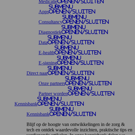
Medicatie
openen/sluiten
Submenu
Apps
openen/sluiten
Submenu
Consultancy
openen/sluiten
Submenu
Diagnostiek
openen/sluiten
Submenu
Data
openen/sluiten
Submenu
E-health
openen/sluiten
Submenu
E-signing
openen/sluiten
Submenu
Direct naar
openen/sluiten
Submenu
Onze partners
openen/sluiten
Submenu
Partner worden
openen/sluiten
Submenu
Kennisbank
openen/sluiten
Submenu
Kennisbank
openen/sluiten
Blijf op de hoogte van ontwikkelingen in de zorg &
tech en ontdek waardevolle inzichten, praktische tips en