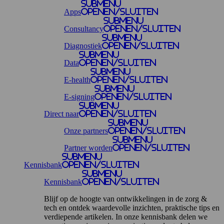
Submenu
Apps
openen/sluiten
Submenu
Consultancy
openen/sluiten
Submenu
Diagnostiek
openen/sluiten
Submenu
Data
openen/sluiten
Submenu
E-health
openen/sluiten
Submenu
E-signing
openen/sluiten
Submenu
Direct naar
openen/sluiten
Submenu
Onze partners
openen/sluiten
Submenu
Partner worden
openen/sluiten
Submenu
Kennisbank
openen/sluiten
Submenu
Kennisbank
openen/sluiten
Blijf op de hoogte van ontwikkelingen in de zorg &
tech en ontdek waardevolle inzichten, praktische tips en
verdiepende artikelen. In onze kennisbank delen we