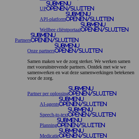
Submenu
UP
openen/sluiten
Submenu
API-platform
openen/sluiten
Submenu
Wellbee cliëntportaal
openen/sluiten
Submenu
Partners
openen/sluiten
Submenu
Onze partners
openen/sluiten
Samen maken we de zorg sterker. We werken samen
met vooruitstrevende partners. Ontdek met wie we
samenwerken en wat deze samenwerkingen betekenen
voor de zorg.
Submenu
Partner per oplossing
openen/sluiten
Submenu
AI-agents
openen/sluiten
Submenu
Speech-to-text
openen/sluiten
Submenu
Planning
openen/sluiten
Submenu
Medicatie
openen/sluiten