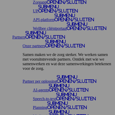
Zorgapp
openen/sluiten
Submenu
UP
openen/sluiten
Submenu
API-platform
openen/sluiten
Submenu
Wellbee cliëntportaal
openen/sluiten
Submenu
Partners
openen/sluiten
Submenu
Onze partners
openen/sluiten
Samen maken we de zorg sterker. We werken samen
met vooruitstrevende partners. Ontdek met wie we
samenwerken en wat deze samenwerkingen betekenen
voor de zorg.
Submenu
Partner per oplossing
openen/sluiten
Submenu
AI-agents
openen/sluiten
Submenu
Speech-to-text
openen/sluiten
Submenu
Planning
openen/sluiten
Submenu