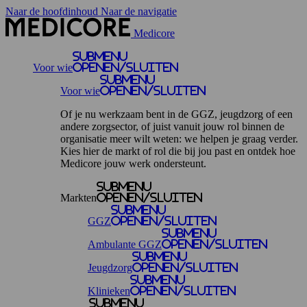
Naar de hoofdinhoud
Naar de navigatie
Medicore
Submenu
Voor wie
openen/sluiten
Submenu
Voor wie
openen/sluiten
Of je nu werkzaam bent in de GGZ, jeugdzorg of een
andere zorgsector, of juist vanuit jouw rol binnen de
organisatie meer wilt weten: we helpen je graag verder.
Kies hier de markt of rol die bij jou past en ontdek hoe
Medicore jouw werk ondersteunt.
Submenu
Markten
openen/sluiten
Submenu
GGZ
openen/sluiten
Submenu
Ambulante GGZ
openen/sluiten
Submenu
Jeugdzorg
openen/sluiten
Submenu
Klinieken
openen/sluiten
Submenu