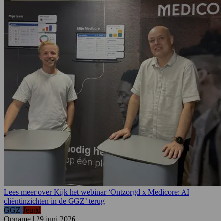
Lees meer over Kijk het webinar ‘Ontzorgd x Medicore: AI
cliëntinzichten in de GGZ’ terug
GGZ
Jeugd
Opname
|
29 juni 2026