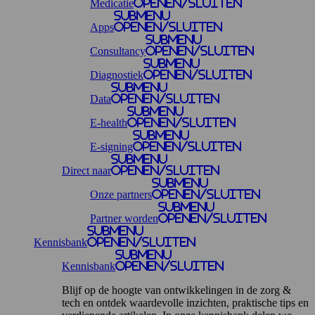
Medicatie
openen/sluiten
Submenu
Apps
openen/sluiten
Submenu
Consultancy
openen/sluiten
Submenu
Diagnostiek
openen/sluiten
Submenu
Data
openen/sluiten
Submenu
E-health
openen/sluiten
Submenu
E-signing
openen/sluiten
Submenu
Direct naar
openen/sluiten
Submenu
Onze partners
openen/sluiten
Submenu
Partner worden
openen/sluiten
Submenu
Kennisbank
openen/sluiten
Submenu
Kennisbank
openen/sluiten
Blijf op de hoogte van ontwikkelingen in de zorg &
tech en ontdek waardevolle inzichten, praktische tips en