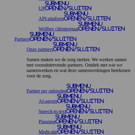
Submenu
UP
openen/sluiten
Submenu
API-platform
openen/sluiten
Submenu
Wellbee cliëntportaal
openen/sluiten
Submenu
Partners
openen/sluiten
Submenu
Onze partners
openen/sluiten
Samen maken we de zorg sterker. We werken samen
met vooruitstrevende partners. Ontdek met wie we
samenwerken en wat deze samenwerkingen betekenen
voor de zorg.
Submenu
Partner per oplossing
openen/sluiten
Submenu
AI-agents
openen/sluiten
Submenu
Speech-to-text
openen/sluiten
Submenu
Planning
openen/sluiten
Submenu
Medicatie
openen/sluiten