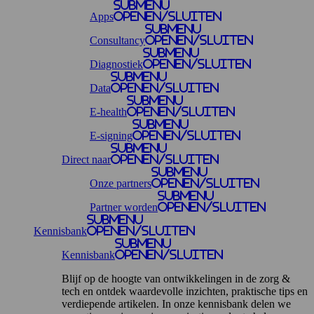
Submenu
Apps
openen/sluiten
Submenu
Consultancy
openen/sluiten
Submenu
Diagnostiek
openen/sluiten
Submenu
Data
openen/sluiten
Submenu
E-health
openen/sluiten
Submenu
E-signing
openen/sluiten
Submenu
Direct naar
openen/sluiten
Submenu
Onze partners
openen/sluiten
Submenu
Partner worden
openen/sluiten
Submenu
Kennisbank
openen/sluiten
Submenu
Kennisbank
openen/sluiten
Blijf op de hoogte van ontwikkelingen in de zorg &
tech en ontdek waardevolle inzichten, praktische tips en
verdiepende artikelen. In onze kennisbank delen we