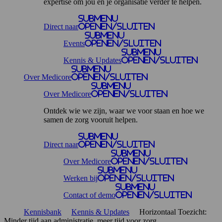
expertise om jou en je organisatie verder te helpen.
Submenu
Direct naar
openen/sluiten
Submenu
Events
openen/sluiten
Submenu
Kennis & Updates
openen/sluiten
Submenu
Over Medicore
openen/sluiten
Submenu
Over Medicore
openen/sluiten
Ontdek wie we zijn, waar we voor staan en hoe we
samen de zorg vooruit helpen.
Submenu
Direct naar
openen/sluiten
Submenu
Over Medicore
openen/sluiten
Submenu
Werken bij
openen/sluiten
Submenu
Contact of demo
openen/sluiten
Kennisbank
Kennis & Updates
Horizontaal Toezicht:
Minder tijd aan administratie, meer tijd voor zorg