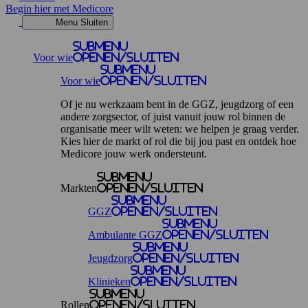
Begin hier met Medicore
Menu
Sluiten
Submenu
Voor wie
openen/sluiten
Submenu
Voor wie
openen/sluiten
Of je nu werkzaam bent in de GGZ, jeugdzorg of een
andere zorgsector, of juist vanuit jouw rol binnen de
organisatie meer wilt weten: we helpen je graag verder.
Kies hier de markt of rol die bij jou past en ontdek hoe
Medicore jouw werk ondersteunt.
Submenu
Markten
openen/sluiten
Submenu
GGZ
openen/sluiten
Submenu
Ambulante GGZ
openen/sluiten
Submenu
Jeugdzorg
openen/sluiten
Submenu
Klinieken
openen/sluiten
Submenu
Rollen
openen/sluiten