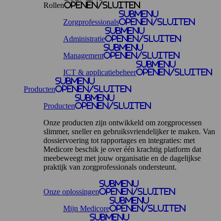
Rollen
openen/sluiten
Submenu
Zorgprofessionals
openen/sluiten
Submenu
Administratie
openen/sluiten
Submenu
Management
openen/sluiten
Submenu
ICT & applicatiebeheer
openen/sluiten
Submenu
Producten
openen/sluiten
Submenu
Producten
openen/sluiten
Onze producten zijn ontwikkeld om zorgprocessen
slimmer, sneller en gebruiksvriendelijker te maken. Van
dossiervoering tot rapportages en integraties: met
Medicore beschik je over één krachtig platform dat
meebeweegt met jouw organisatie en de dagelijkse
praktijk van zorgprofessionals ondersteunt.
Submenu
Onze oplossingen
openen/sluiten
Submenu
Mijn Medicore
openen/sluiten
Submenu