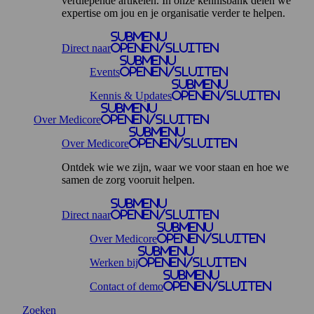
verdiepende artikelen. In onze kennisbank delen we
expertise om jou en je organisatie verder te helpen.
Submenu
Direct naar
openen/sluiten
Submenu
Events
openen/sluiten
Submenu
Kennis & Updates
openen/sluiten
Submenu
Over Medicore
openen/sluiten
Submenu
Over Medicore
openen/sluiten
Ontdek wie we zijn, waar we voor staan en hoe we
samen de zorg vooruit helpen.
Submenu
Direct naar
openen/sluiten
Submenu
Over Medicore
openen/sluiten
Submenu
Werken bij
openen/sluiten
Submenu
Contact of demo
openen/sluiten
Zoeken