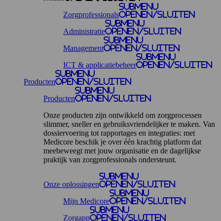
Submenu
Zorgprofessionals
openen/sluiten
Submenu
Administratie
openen/sluiten
Submenu
Management
openen/sluiten
Submenu
ICT & applicatiebeheer
openen/sluiten
Submenu
Producten
openen/sluiten
Submenu
Producten
openen/sluiten
Onze producten zijn ontwikkeld om zorgprocessen
slimmer, sneller en gebruiksvriendelijker te maken. Van
dossiervoering tot rapportages en integraties: met
Medicore beschik je over één krachtig platform dat
meebeweegt met jouw organisatie en de dagelijkse
praktijk van zorgprofessionals ondersteunt.
Submenu
Onze oplossingen
openen/sluiten
Submenu
Mijn Medicore
openen/sluiten
Submenu
Zorgapp
openen/sluiten