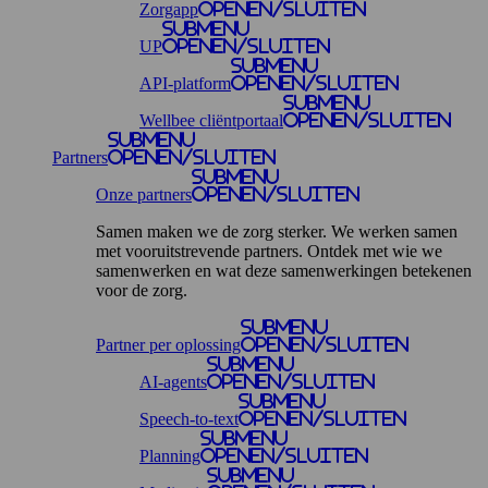
Zorgapp
openen/sluiten
Submenu
UP
openen/sluiten
Submenu
API-platform
openen/sluiten
Submenu
Wellbee cliëntportaal
openen/sluiten
Submenu
Partners
openen/sluiten
Submenu
Onze partners
openen/sluiten
Samen maken we de zorg sterker. We werken samen
met vooruitstrevende partners. Ontdek met wie we
samenwerken en wat deze samenwerkingen betekenen
voor de zorg.
Submenu
Partner per oplossing
openen/sluiten
Submenu
AI-agents
openen/sluiten
Submenu
Speech-to-text
openen/sluiten
Submenu
Planning
openen/sluiten
Submenu