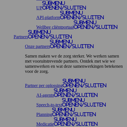
Submenu
UP
openen/sluiten
Submenu
API-platform
openen/sluiten
Submenu
Wellbee cliëntportaal
openen/sluiten
Submenu
Partners
openen/sluiten
Submenu
Onze partners
openen/sluiten
Samen maken we de zorg sterker. We werken samen
met vooruitstrevende partners. Ontdek met wie we
samenwerken en wat deze samenwerkingen betekenen
voor de zorg.
Submenu
Partner per oplossing
openen/sluiten
Submenu
AI-agents
openen/sluiten
Submenu
Speech-to-text
openen/sluiten
Submenu
Planning
openen/sluiten
Submenu
Medicatie
openen/sluiten