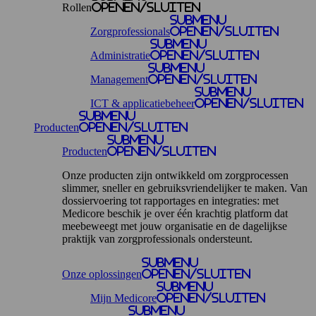
Rollen
openen/sluiten
Submenu
Zorgprofessionals
openen/sluiten
Submenu
Administratie
openen/sluiten
Submenu
Management
openen/sluiten
Submenu
ICT & applicatiebeheer
openen/sluiten
Submenu
Producten
openen/sluiten
Submenu
Producten
openen/sluiten
Onze producten zijn ontwikkeld om zorgprocessen
slimmer, sneller en gebruiksvriendelijker te maken. Van
dossiervoering tot rapportages en integraties: met
Medicore beschik je over één krachtig platform dat
meebeweegt met jouw organisatie en de dagelijkse
praktijk van zorgprofessionals ondersteunt.
Submenu
Onze oplossingen
openen/sluiten
Submenu
Mijn Medicore
openen/sluiten
Submenu