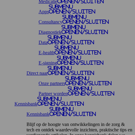
Medicatie
openen/sluiten
Submenu
Apps
openen/sluiten
Submenu
Consultancy
openen/sluiten
Submenu
Diagnostiek
openen/sluiten
Submenu
Data
openen/sluiten
Submenu
E-health
openen/sluiten
Submenu
E-signing
openen/sluiten
Submenu
Direct naar
openen/sluiten
Submenu
Onze partners
openen/sluiten
Submenu
Partner worden
openen/sluiten
Submenu
Kennisbank
openen/sluiten
Submenu
Kennisbank
openen/sluiten
Blijf op de hoogte van ontwikkelingen in de zorg &
tech en ontdek waardevolle inzichten, praktische tips en