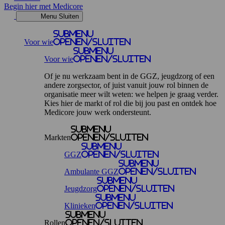
Begin hier met Medicore
Menu
Sluiten
Submenu
Voor wie
openen/sluiten
Submenu
Voor wie
openen/sluiten
Of je nu werkzaam bent in de GGZ, jeugdzorg of een
andere zorgsector, of juist vanuit jouw rol binnen de
organisatie meer wilt weten: we helpen je graag verder.
Kies hier de markt of rol die bij jou past en ontdek hoe
Medicore jouw werk ondersteunt.
Submenu
Markten
openen/sluiten
Submenu
GGZ
openen/sluiten
Submenu
Ambulante GGZ
openen/sluiten
Submenu
Jeugdzorg
openen/sluiten
Submenu
Klinieken
openen/sluiten
Submenu
Rollen
openen/sluiten