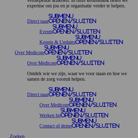
verdiepende artikelen. In onze kennisbank delen we
expertise om jou en je organisatie verder te helpen.
Submenu
Direct naar
openen/sluiten
Submenu
Events
openen/sluiten
Submenu
Kennis & Updates
openen/sluiten
Submenu
Over Medicore
openen/sluiten
Submenu
Over Medicore
openen/sluiten
Ontdek wie we zijn, waar we voor staan en hoe we
samen de zorg vooruit helpen.
Submenu
Direct naar
openen/sluiten
Submenu
Over Medicore
openen/sluiten
Submenu
Werken bij
openen/sluiten
Submenu
Contact of demo
openen/sluiten
Zoeken