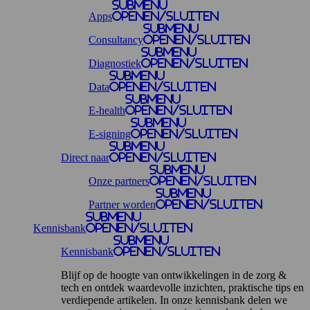
Submenu
Apps
openen/sluiten
Submenu
Consultancy
openen/sluiten
Submenu
Diagnostiek
openen/sluiten
Submenu
Data
openen/sluiten
Submenu
E-health
openen/sluiten
Submenu
E-signing
openen/sluiten
Submenu
Direct naar
openen/sluiten
Submenu
Onze partners
openen/sluiten
Submenu
Partner worden
openen/sluiten
Submenu
Kennisbank
openen/sluiten
Submenu
Kennisbank
openen/sluiten
Blijf op de hoogte van ontwikkelingen in de zorg &
tech en ontdek waardevolle inzichten, praktische tips en
verdiepende artikelen. In onze kennisbank delen we