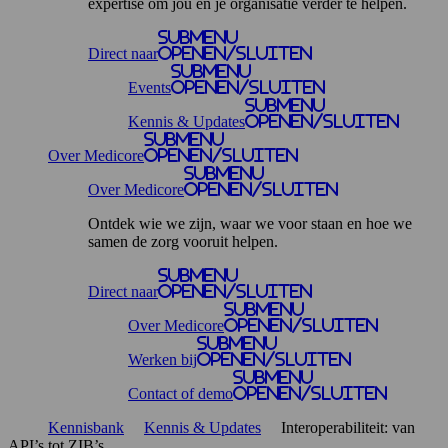
expertise om jou en je organisatie verder te helpen.
Submenu
Direct naar
openen/sluiten
Submenu
Events
openen/sluiten
Submenu
Kennis & Updates
openen/sluiten
Submenu
Over Medicore
openen/sluiten
Submenu
Over Medicore
openen/sluiten
Ontdek wie we zijn, waar we voor staan en hoe we
samen de zorg vooruit helpen.
Submenu
Direct naar
openen/sluiten
Submenu
Over Medicore
openen/sluiten
Submenu
Werken bij
openen/sluiten
Submenu
Contact of demo
openen/sluiten
Kennisbank
Kennis & Updates
Interoperabiliteit: van
API’s tot ZIB’s