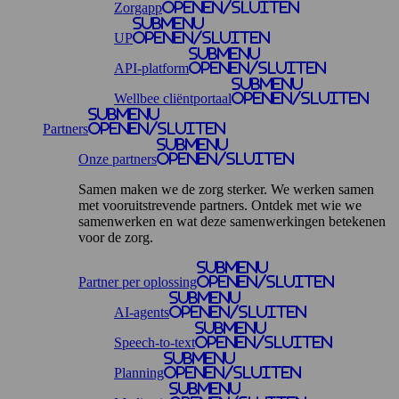
Zorgapp
openen/sluiten
Submenu
UP
openen/sluiten
Submenu
API-platform
openen/sluiten
Submenu
Wellbee cliëntportaal
openen/sluiten
Submenu
Partners
openen/sluiten
Submenu
Onze partners
openen/sluiten
Samen maken we de zorg sterker. We werken samen
met vooruitstrevende partners. Ontdek met wie we
samenwerken en wat deze samenwerkingen betekenen
voor de zorg.
Submenu
Partner per oplossing
openen/sluiten
Submenu
AI-agents
openen/sluiten
Submenu
Speech-to-text
openen/sluiten
Submenu
Planning
openen/sluiten
Submenu