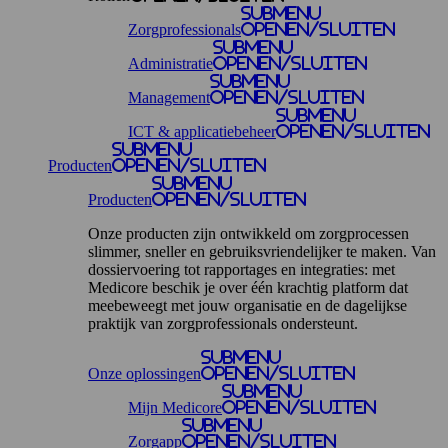
Submenu
Zorgprofessionals
openen/sluiten
Submenu
Administratie
openen/sluiten
Submenu
Management
openen/sluiten
Submenu
ICT & applicatiebeheer
openen/sluiten
Submenu
Producten
openen/sluiten
Submenu
Producten
openen/sluiten
Onze producten zijn ontwikkeld om zorgprocessen
slimmer, sneller en gebruiksvriendelijker te maken. Van
dossiervoering tot rapportages en integraties: met
Medicore beschik je over één krachtig platform dat
meebeweegt met jouw organisatie en de dagelijkse
praktijk van zorgprofessionals ondersteunt.
Submenu
Onze oplossingen
openen/sluiten
Submenu
Mijn Medicore
openen/sluiten
Submenu
Zorgapp
openen/sluiten