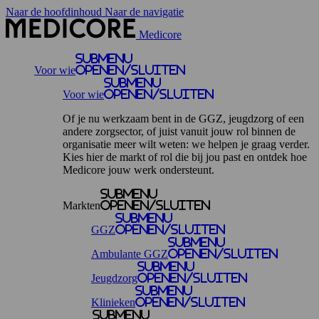
Naar de hoofdinhoud
Naar de navigatie
Medicore
Submenu
Voor wie
openen/sluiten
Submenu
Voor wie
openen/sluiten
Of je nu werkzaam bent in de GGZ, jeugdzorg of een
andere zorgsector, of juist vanuit jouw rol binnen de
organisatie meer wilt weten: we helpen je graag verder.
Kies hier de markt of rol die bij jou past en ontdek hoe
Medicore jouw werk ondersteunt.
Submenu
Markten
openen/sluiten
Submenu
GGZ
openen/sluiten
Submenu
Ambulante GGZ
openen/sluiten
Submenu
Jeugdzorg
openen/sluiten
Submenu
Klinieken
openen/sluiten
Submenu