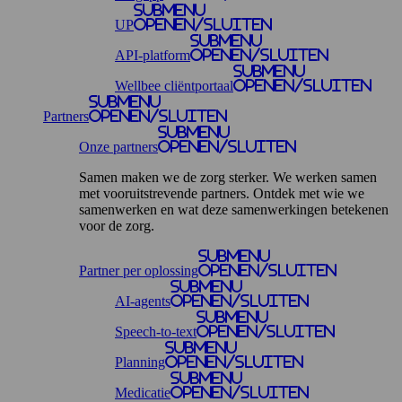
Submenu
UP
openen/sluiten
Submenu
API-platform
openen/sluiten
Submenu
Wellbee cliëntportaal
openen/sluiten
Submenu
Partners
openen/sluiten
Submenu
Onze partners
openen/sluiten
Samen maken we de zorg sterker. We werken samen
met vooruitstrevende partners. Ontdek met wie we
samenwerken en wat deze samenwerkingen betekenen
voor de zorg.
Submenu
Partner per oplossing
openen/sluiten
Submenu
AI-agents
openen/sluiten
Submenu
Speech-to-text
openen/sluiten
Submenu
Planning
openen/sluiten
Submenu
Medicatie
openen/sluiten