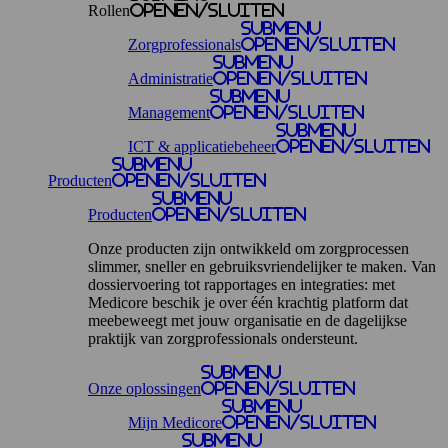
Rollen
openen/sluiten
Submenu
Zorgprofessionals
openen/sluiten
Submenu
Administratie
openen/sluiten
Submenu
Management
openen/sluiten
Submenu
ICT & applicatiebeheer
openen/sluiten
Submenu
Producten
openen/sluiten
Submenu
Producten
openen/sluiten
Onze producten zijn ontwikkeld om zorgprocessen
slimmer, sneller en gebruiksvriendelijker te maken. Van
dossiervoering tot rapportages en integraties: met
Medicore beschik je over één krachtig platform dat
meebeweegt met jouw organisatie en de dagelijkse
praktijk van zorgprofessionals ondersteunt.
Submenu
Onze oplossingen
openen/sluiten
Submenu
Mijn Medicore
openen/sluiten
Submenu