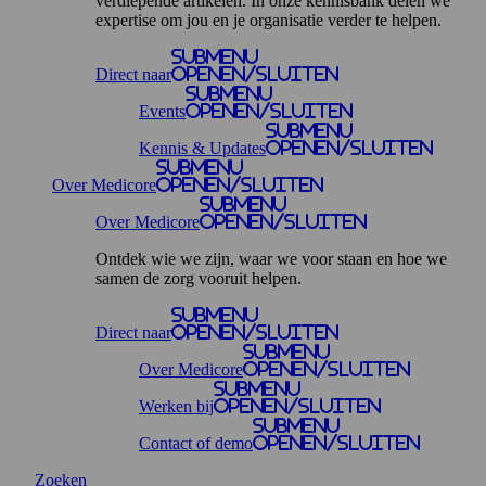
verdiepende artikelen. In onze kennisbank delen we
expertise om jou en je organisatie verder te helpen.
Submenu
Direct naar
openen/sluiten
Submenu
Events
openen/sluiten
Submenu
Kennis & Updates
openen/sluiten
Submenu
Over Medicore
openen/sluiten
Submenu
Over Medicore
openen/sluiten
Ontdek wie we zijn, waar we voor staan en hoe we
samen de zorg vooruit helpen.
Submenu
Direct naar
openen/sluiten
Submenu
Over Medicore
openen/sluiten
Submenu
Werken bij
openen/sluiten
Submenu
Contact of demo
openen/sluiten
Zoeken