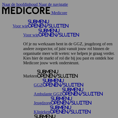
Naar de hoofdinhoud
Naar de navigatie
Medicore
Submenu
Voor wie
openen/sluiten
Submenu
Voor wie
openen/sluiten
Of je nu werkzaam bent in de GGZ, jeugdzorg of een
andere zorgsector, of juist vanuit jouw rol binnen de
organisatie meer wilt weten: we helpen je graag verder.
Kies hier de markt of rol die bij jou past en ontdek hoe
Medicore jouw werk ondersteunt.
Submenu
Markten
openen/sluiten
Submenu
GGZ
openen/sluiten
Submenu
Ambulante GGZ
openen/sluiten
Submenu
Jeugdzorg
openen/sluiten
Submenu
Klinieken
openen/sluiten
Submenu