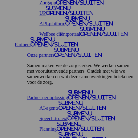
Zorgapp
openen/sluiten
Submenu
UP
openen/sluiten
Submenu
API-platform
openen/sluiten
Submenu
Wellbee cliëntportaal
openen/sluiten
Submenu
Partners
openen/sluiten
Submenu
Onze partners
openen/sluiten
Samen maken we de zorg sterker. We werken samen
met vooruitstrevende partners. Ontdek met wie we
samenwerken en wat deze samenwerkingen betekenen
voor de zorg.
Submenu
Partner per oplossing
openen/sluiten
Submenu
AI-agents
openen/sluiten
Submenu
Speech-to-text
openen/sluiten
Submenu
Planning
openen/sluiten
Submenu