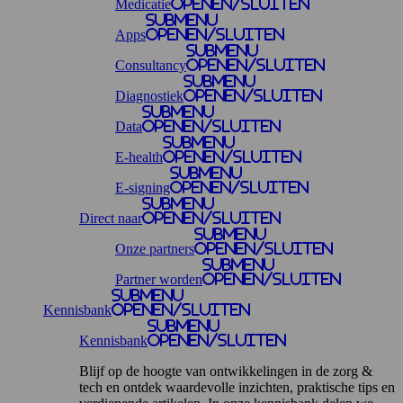
Medicatie
openen/sluiten
Submenu
Apps
openen/sluiten
Submenu
Consultancy
openen/sluiten
Submenu
Diagnostiek
openen/sluiten
Submenu
Data
openen/sluiten
Submenu
E-health
openen/sluiten
Submenu
E-signing
openen/sluiten
Submenu
Direct naar
openen/sluiten
Submenu
Onze partners
openen/sluiten
Submenu
Partner worden
openen/sluiten
Submenu
Kennisbank
openen/sluiten
Submenu
Kennisbank
openen/sluiten
Blijf op de hoogte van ontwikkelingen in de zorg &
tech en ontdek waardevolle inzichten, praktische tips en