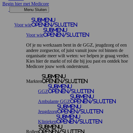
Begin hier met Medicore
Menu
Sluiten
Submenu
Voor wie
openen/sluiten
Submenu
Voor wie
openen/sluiten
Of je nu werkzaam bent in de GGZ, jeugdzorg of een
andere zorgsector, of juist vanuit jouw rol binnen de
organisatie meer wilt weten: we helpen je graag verder.
Kies hier de markt of rol die bij jou past en ontdek hoe
Medicore jouw werk ondersteunt.
Submenu
Markten
openen/sluiten
Submenu
GGZ
openen/sluiten
Submenu
Ambulante GGZ
openen/sluiten
Submenu
Jeugdzorg
openen/sluiten
Submenu
Klinieken
openen/sluiten
Submenu
Rollen
openen/sluiten