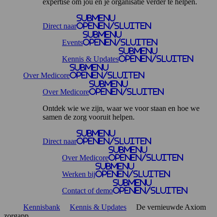
expertise om jou en je organisatie verder te helpen.
Submenu
Direct naar
openen/sluiten
Submenu
Events
openen/sluiten
Submenu
Kennis & Updates
openen/sluiten
Submenu
Over Medicore
openen/sluiten
Submenu
Over Medicore
openen/sluiten
Ontdek wie we zijn, waar we voor staan en hoe we
samen de zorg vooruit helpen.
Submenu
Direct naar
openen/sluiten
Submenu
Over Medicore
openen/sluiten
Submenu
Werken bij
openen/sluiten
Submenu
Contact of demo
openen/sluiten
Kennisbank
Kennis & Updates
De vernieuwde Axiom
zorgapp