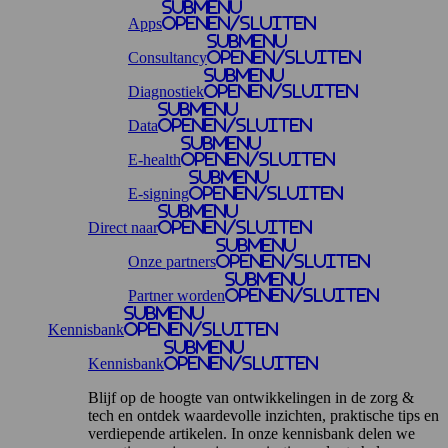
Submenu
Apps
openen/sluiten
Submenu
Consultancy
openen/sluiten
Submenu
Diagnostiek
openen/sluiten
Submenu
Data
openen/sluiten
Submenu
E-health
openen/sluiten
Submenu
E-signing
openen/sluiten
Submenu
Direct naar
openen/sluiten
Submenu
Onze partners
openen/sluiten
Submenu
Partner worden
openen/sluiten
Submenu
Kennisbank
openen/sluiten
Submenu
Kennisbank
openen/sluiten
Blijf op de hoogte van ontwikkelingen in de zorg &
tech en ontdek waardevolle inzichten, praktische tips en
verdiepende artikelen. In onze kennisbank delen we