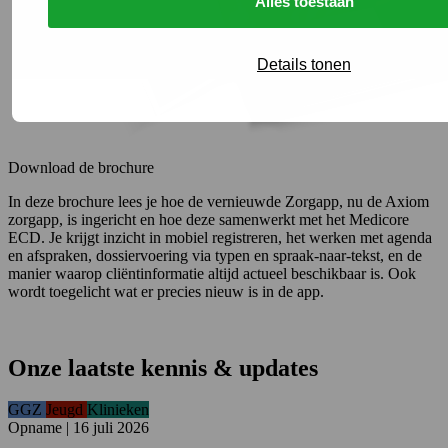
Alles toestaan
Details tonen
Download de brochure
In deze brochure lees je hoe de vernieuwde Zorgapp, nu de Axiom
zorgapp, is ingericht en hoe deze samenwerkt met het Medicore
ECD. Je krijgt inzicht in mobiel registreren, het werken met agenda
en afspraken, dossiervoering via typen en spraak-naar-tekst, en de
manier waarop cliëntinformatie altijd actueel beschikbaar is. Ook
wordt toegelicht wat er precies nieuw is in de app.
Onze laatste kennis & updates
GGZ
Jeugd
Klinieken
Opname
|
16 juli 2026