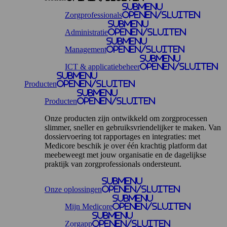
Submenu
Zorgprofessionals
openen/sluiten
Submenu
Administratie
openen/sluiten
Submenu
Management
openen/sluiten
Submenu
ICT & applicatiebeheer
openen/sluiten
Submenu
Producten
openen/sluiten
Submenu
Producten
openen/sluiten
Onze producten zijn ontwikkeld om zorgprocessen
slimmer, sneller en gebruiksvriendelijker te maken. Van
dossiervoering tot rapportages en integraties: met
Medicore beschik je over één krachtig platform dat
meebeweegt met jouw organisatie en de dagelijkse
praktijk van zorgprofessionals ondersteunt.
Submenu
Onze oplossingen
openen/sluiten
Submenu
Mijn Medicore
openen/sluiten
Submenu
Zorgapp
openen/sluiten